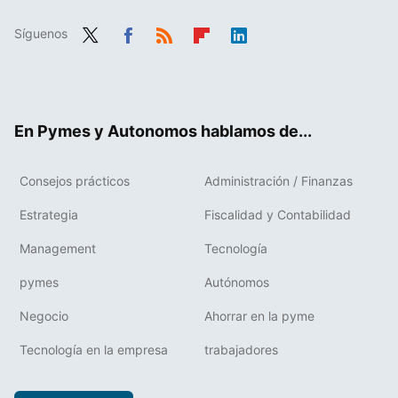
Síguenos
Twit
Fac
RSS
Flip
Link
ter
ebo
boa
edIn
ok
rd
En Pymes y Autonomos hablamos de...
Consejos prácticos
Administración / Finanzas
Estrategia
Fiscalidad y Contabilidad
Management
Tecnología
pymes
Autónomos
Negocio
Ahorrar en la pyme
Tecnología en la empresa
trabajadores