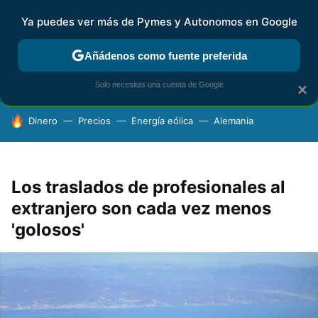
Ya puedes ver más de Pymes y Autonomos en Google
FISCALIDAD Y CONTABILIDAD
KIT DIGITAL
RENTA
AG
Añádenos como fuente preferida
Solo necesitas una cuenta de Google
×
HOY SE HABLA DE
Dinero
Precios
Energía eólica
Alemania
Los traslados de profesionales al
extranjero son cada vez menos
'golosos'