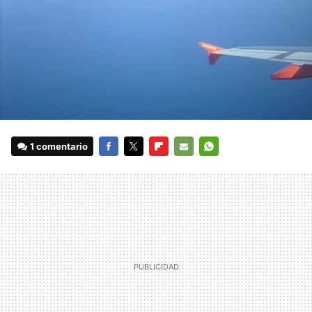
1 comentario
FACEBOOK
TWITTER
FLIPBOARD
E-
WHATSAPP
MAIL