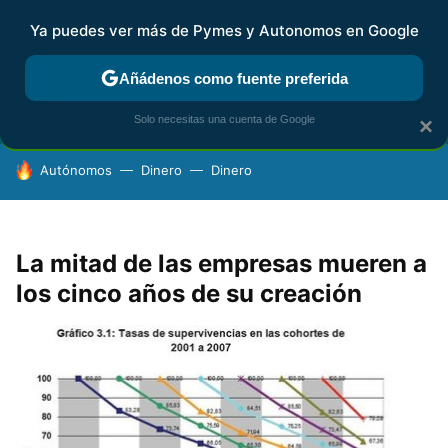
Ya puedes ver más de Pymes y Autonomos en Google
FISCALIDAD Y CONTABILIDAD
KIT DIGITAL
RENTA
AG
Añádenos como fuente preferida
Solo necesitas una cuenta de Google
×
HOY SE HABLA DE
Autónomos
Dinero
Dinero
La mitad de las empresas mueren a
los cinco años de su creación