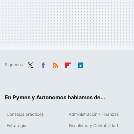
Síguenos
Twit
Fac
RSS
Flip
Link
ter
ebo
boa
edIn
ok
rd
En Pymes y Autonomos hablamos de...
Consejos prácticos
Administración / Finanzas
Estrategia
Fiscalidad y Contabilidad