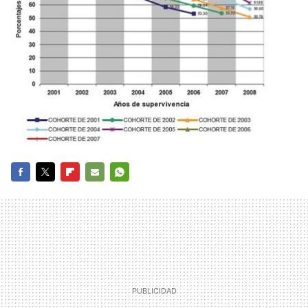
FACEBOOK
TWITTER
FLIPBOARD
E-
WHATSAPP
MAIL