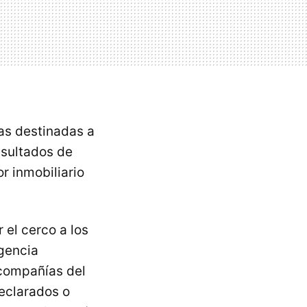
tas destinadas a
esultados de
r inmobiliario
el cerco a los
agencia
compañías del
declarados o