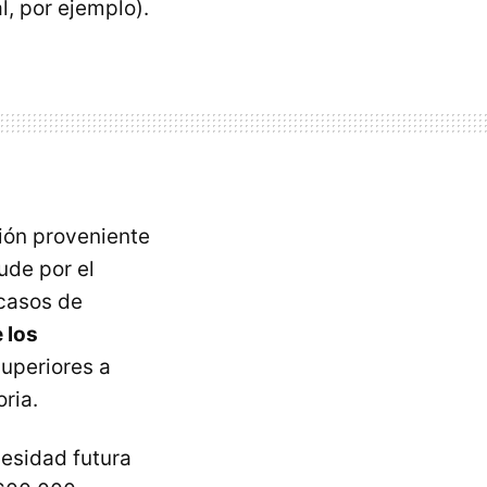
l, por ejemplo).
ión proveniente
ude por el
 casos de
 los
uperiores a
ria.
cesidad futura