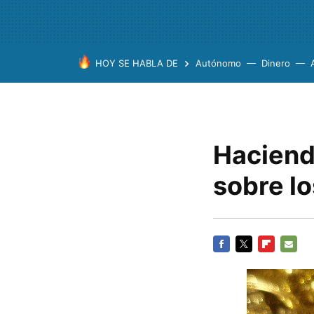
HOY SE HABLA DE
Autónomo
Dinero
Haciend
sobre l
FACEBOOK
TWITTER
FLIPBOARD
E-
MAIL