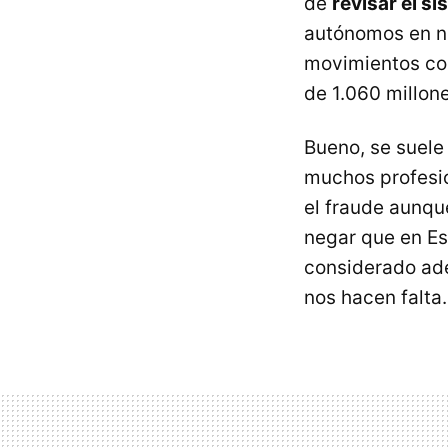
de
revisar el s
autónomos en nue
movimientos c
de 1.060 millon
Bueno, se suel
muchos profesion
el fraude aunqu
negar que en E
considerado ad
nos hacen falta.