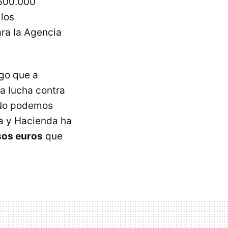
600.000
 los
ra la Agencia
go que a
la lucha contra
. No podemos
a y Hacienda ha
sos euros
que