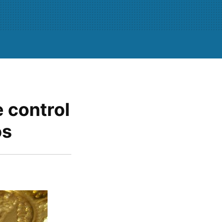
 control
os