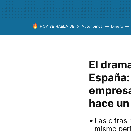
HOY SE HABLA DE
Autónomos
Dinero
El drama
España:
empresa
hace un
Las cifras
mismo peri