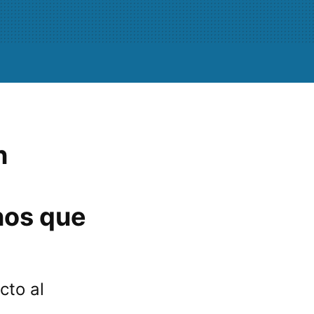
n
nos que
cto al