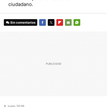
ciudadano.
Sin comentarios
FACEBOOK
TWITTER
FLIPBOARD
E-
WHATSAPP
MAIL
8 Junio 2026