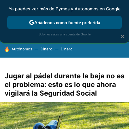
Ya puedes ver más de Pymes y Autonomos en Google
MENÚ
NUEVO
Añádenos como fuente preferida
FISCALIDAD Y CONTABILIDAD
KIT DIGITAL
RENTA
AG
Solo necesitas una cuenta de Google
×
HOY SE HABLA DE
Autónomos
Dinero
Dinero
Jugar al pádel durante la baja no es
el problema: esto es lo que ahora
vigilará la Seguridad Social