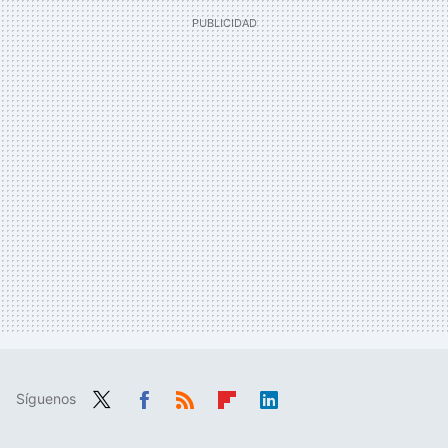
Síguenos
Twit
Fac
RSS
Flip
Link