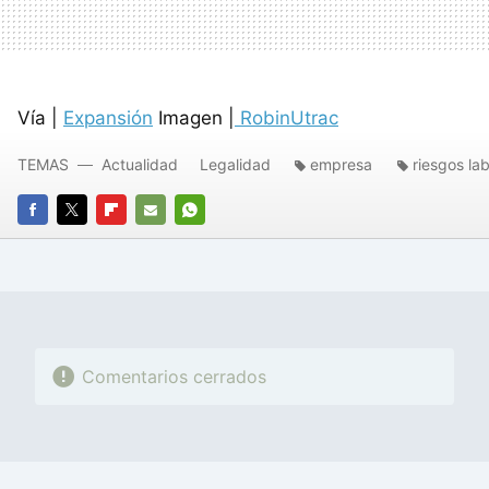
Vía |
Expansión
Imagen |
RobinUtrac
TEMAS
Actualidad
Legalidad
empresa
riesgos la
FACEBOOK
TWITTER
FLIPBOARD
E-
WHATSAPP
MAIL
Comentarios cerrados