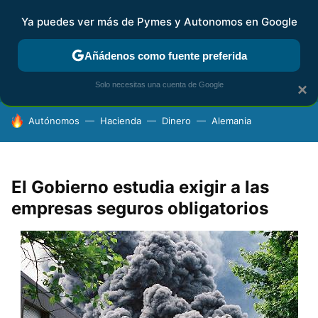
Ya puedes ver más de Pymes y Autonomos en Google
FISCALIDAD Y CONTABILIDAD
KIT DIGITAL
RENTA
AG
Añádenos como fuente preferida
Solo necesitas una cuenta de Google
×
HOY SE HABLA DE
Autónomos
Hacienda
Dinero
Alemania
El Gobierno estudia exigir a las
empresas seguros obligatorios