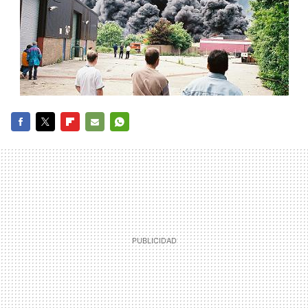
FACEBOOK
TWITTER
FLIPBOARD
E-
WHATSAPP
MAIL