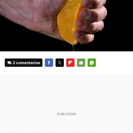
2 comentarios
FACEBOOK
TWITTER
FLIPBOARD
E-
WHATSAPP
MAIL