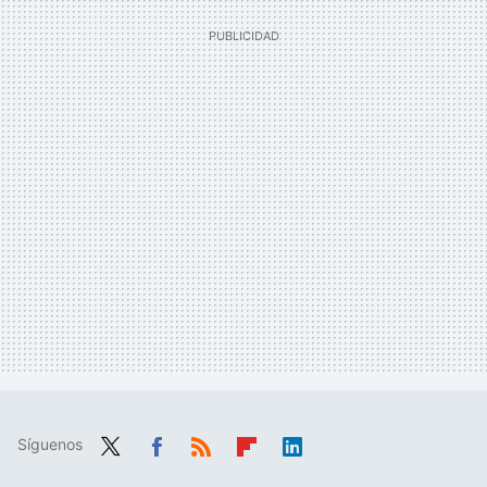
Síguenos
Twit
Fac
RSS
Flip
Link