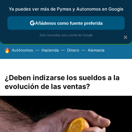
Ya puedes ver más de Pymes y Autonomos en Google
FISCALIDAD Y CONTABILIDAD
KIT DIGITAL
RENTA
AG
Añádenos como fuente preferida
Solo necesitas una cuenta de Google
×
HOY SE HABLA DE
Autónomos
Hacienda
Dinero
Alemania
¿Deben indizarse los sueldos a la
evolución de las ventas?