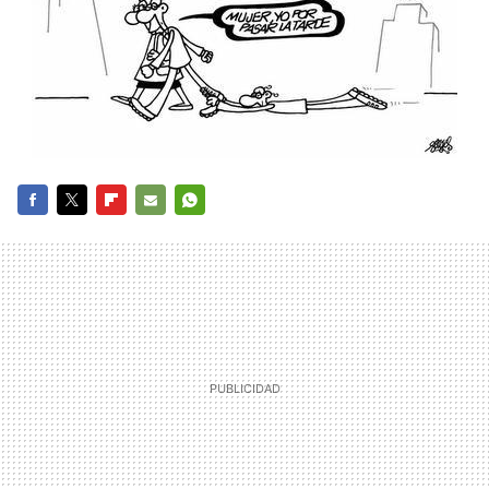
FACEBOOK
TWITTER
FLIPBOARD
E-
WHATSAPP
MAIL