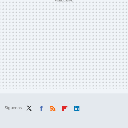
Síguenos
Twit
Fac
RSS
Flip
Link
ter
ebo
boa
edIn