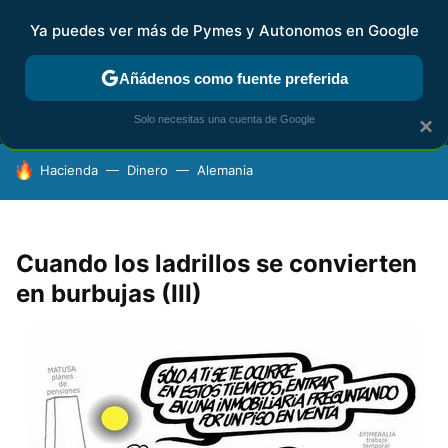
Ya puedes ver más de Pymes y Autonomos en Google
MENÚ
NUEVO
Añádenos como fuente preferida
FISCALIDAD Y CONTABILIDAD
KIT DIGITAL
RENTA
AG
Solo necesitas una cuenta de Google
×
HOY SE HABLA DE
Hacienda
Dinero
Alemania
Cuando los ladrillos se convierten
en burbujas (III)