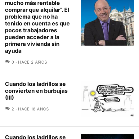
mucho más rentable
comprar que alquilar". El
problema que no ha
tenido en cuenta es que
pocos trabajadores
pueden acceder a la
primera vivienda sin
ayuda
COMENTARIOS
0
HACE 2 AÑOS
Cuando los ladrillos se
convierten en burbujas
(III)
COMENTARIOS
2
HACE 18 AÑOS
Cuando los ladrillos se