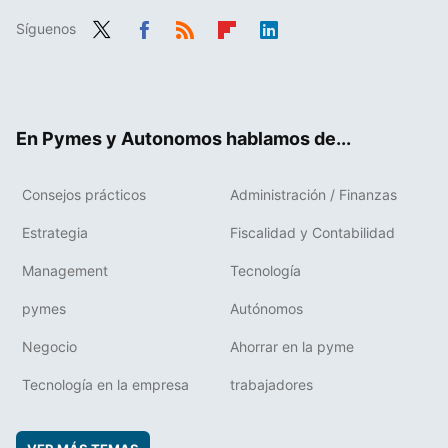
Síguenos
Twit
Fac
RSS
Flip
Link
ter
ebo
boa
edIn
ok
rd
En Pymes y Autonomos hablamos de...
Consejos prácticos
Administración / Finanzas
Estrategia
Fiscalidad y Contabilidad
Management
Tecnología
pymes
Autónomos
Negocio
Ahorrar en la pyme
Tecnología en la empresa
trabajadores