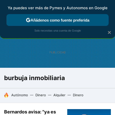
Ya puedes ver más de Pymes y Autonomos en Google
FISCALIDAD Y CONTABILIDAD
KIT DIGITAL
RENTA
AG
Añádenos como fuente preferida
Solo necesitas una cuenta de Google
×
burbuja inmobiliaria
HOY SE HABLA DE
Autónomo
Dinero
Alquiler
Dinero
Bernardos avisa: "ya es