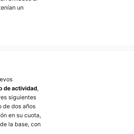
tenían un
uevos
o de actividad
,
res siguientes
o de dos años
ión en su cuota,
de la base, con