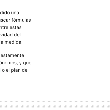
edido una
buscar fórmulas
ntre estas
ividad del
 la medida.
puestamente
utónomos, y que
d
o el plan de