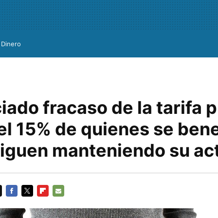
Dinero
iado fracaso de la tarifa p
el 15% de quienes se bene
 siguen manteniendo su ac
FACEBOOK
TWITTER
FLIPBOARD
E-
MAIL