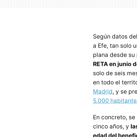
Según datos del
a Efe, tan solo 
plana desde su 
RETA en junio 
solo de seis me
en todo el terri
Madrid
, y se p
5.000 habitante
En concreto, se
cinco años, y
la
edad del benefi