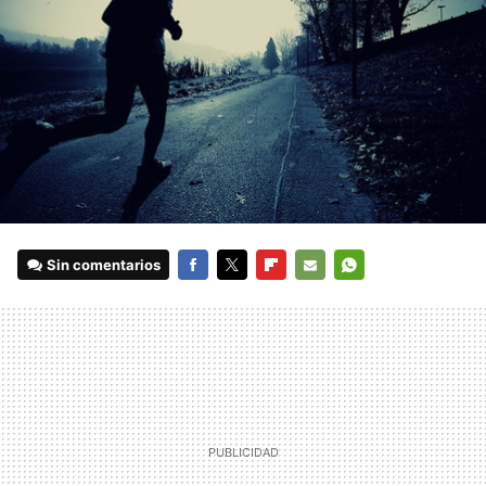
Sin comentarios
FACEBOOK
TWITTER
FLIPBOARD
E-
WHATSAPP
MAIL