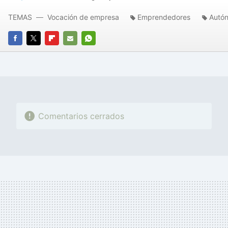
TEMAS
Vocación de empresa
Emprendedores
Autó
FACEBOOK
TWITTER
FLIPBOARD
E-
WHATSAPP
MAIL
Comentarios cerrados