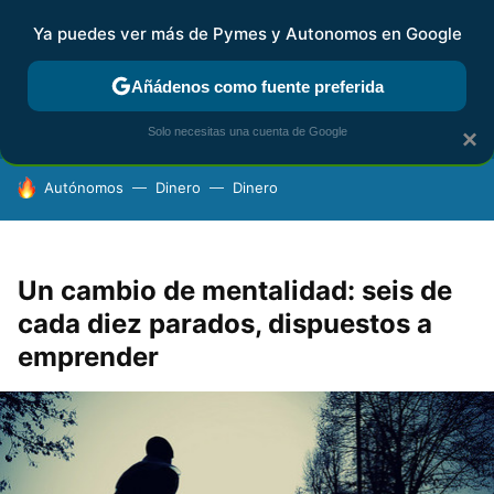
Ya puedes ver más de Pymes y Autonomos en Google
FISCALIDAD Y CONTABILIDAD
KIT DIGITAL
RENTA
AG
Añádenos como fuente preferida
Solo necesitas una cuenta de Google
×
HOY SE HABLA DE
Autónomos
Dinero
Dinero
Un cambio de mentalidad: seis de
cada diez parados, dispuestos a
emprender