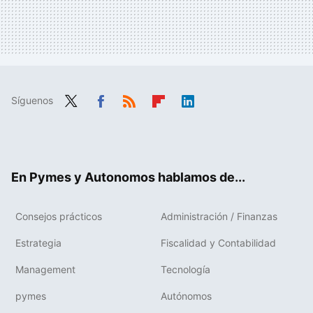
Síguenos
Twit
Fac
RSS
Flip
Link
ter
ebo
boa
edIn
ok
rd
En Pymes y Autonomos hablamos de...
Consejos prácticos
Administración / Finanzas
Estrategia
Fiscalidad y Contabilidad
Management
Tecnología
pymes
Autónomos