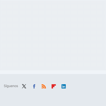
Síguenos
Twit
Fac
RSS
Flip
Link
ter
ebo
boa
edIn