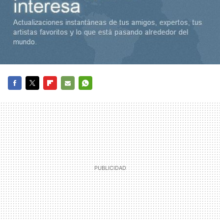
FACEBOOK
TWITTER
FLIPBOARD
E-
WHATSAPP
MAIL