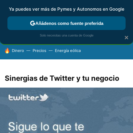
Ya puedes ver más de Pymes y Autonomos en Google
FISCALIDAD Y CONTABILIDAD
KIT DIGITAL
RENTA
AG
Añádenos como fuente preferida
Solo necesitas una cuenta de Google
×
HOY SE HABLA DE
Dinero
Precios
Energía eólica
Sinergias de Twitter y tu negocio