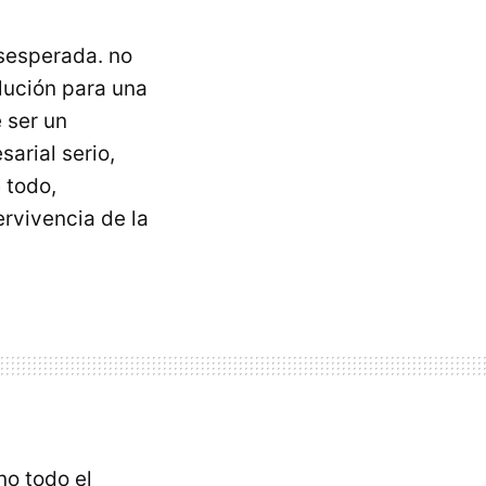
sesperada. no
lución para una
e ser un
rial serio,
 todo,
rvivencia de la
no todo el