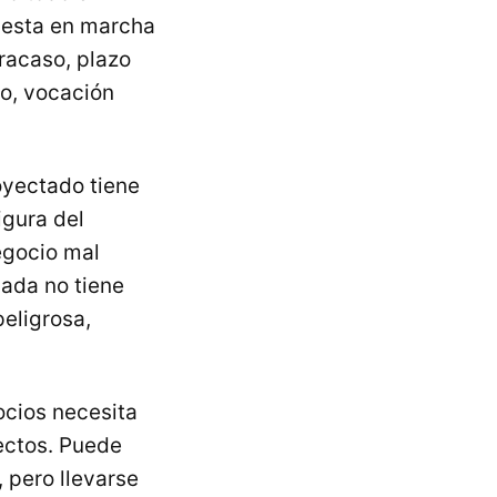
uesta en marcha
fracaso, plazo
do, vocación
oyectado tiene
igura del
egocio mal
lada no tiene
eligrosa,
ocios necesita
ectos. Puede
 pero llevarse