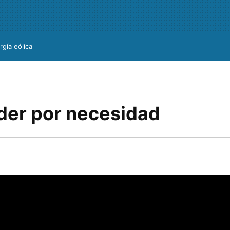
rgía eólica
er por necesidad