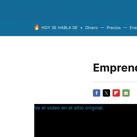
HOY SE HABLA DE
Dinero
Precios
Ene
Emprend
FACEBOOK
TWITTER
FLIPBOARD
E-
Ve el video en el sitio original.
MAIL