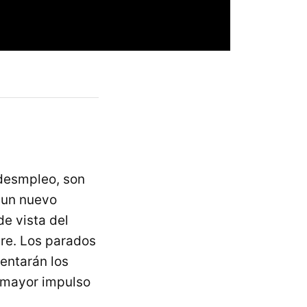
 desmpleo, son
 un nuevo
de vista del
ire. Los parados
entarán los
r mayor impulso