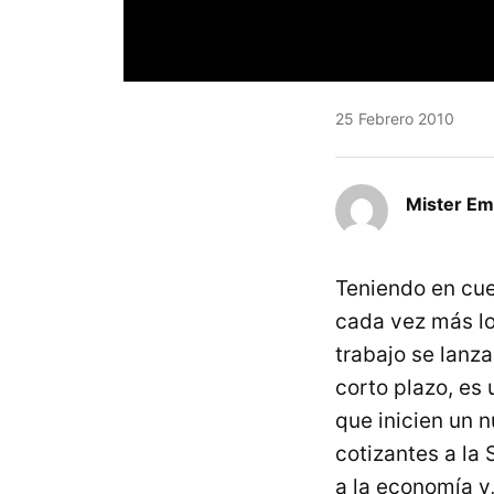
25 Febrero 2010
Mister E
Teniendo en cue
cada vez más lo
trabajo se lanz
corto plazo, es
que inicien un 
cotizantes a la
a la economía y