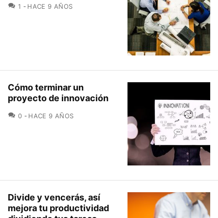
COMENTARIOS
1
HACE 9 AÑOS
Cómo terminar un
proyecto de innovación
COMENTARIOS
0
HACE 9 AÑOS
Divide y vencerás, así
mejora tu productividad