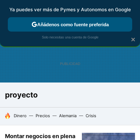
Ya puedes ver más de Pymes y Autonomos en Google
FISCALIDAD Y CONTABILIDAD
KIT DIGITAL
RENTA
AG
Añádenos como fuente preferida
Solo necesitas una cuenta de Google
×
proyecto
HOY SE HABLA DE
Dinero
Precios
Alemania
Crisis
Montar negocios en plena