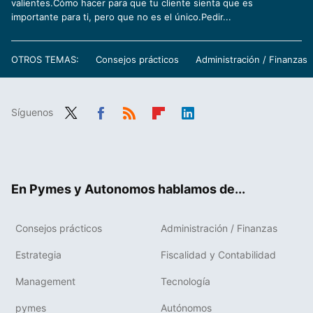
valientes.Cómo hacer para que tu cliente sienta que es
importante para ti, pero que no es el único.Pedir...
OTROS TEMAS:
Consejos prácticos
Administración / Finanzas
Síguenos
Twit
Fac
RSS
Flip
Link
ter
ebo
boa
edIn
ok
rd
En Pymes y Autonomos hablamos de...
Consejos prácticos
Administración / Finanzas
Estrategia
Fiscalidad y Contabilidad
Management
Tecnología
pymes
Autónomos