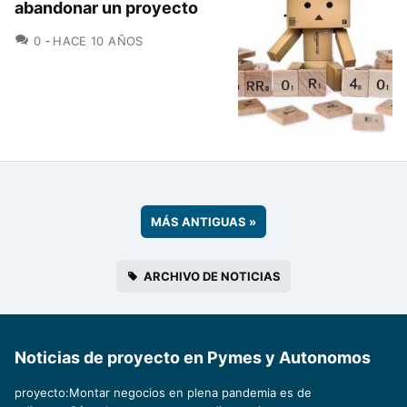
abandonar un proyecto
COMENTARIOS
0
HACE 10 AÑOS
MÁS ANTIGUAS
»
ARCHIVO DE NOTICIAS
Noticias de proyecto en Pymes y Autonomos
proyecto:Montar negocios en plena pandemia es de