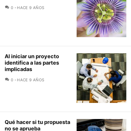
COMENTARIOS
0
HACE 9 AÑOS
Al iniciar un proyecto
identifica a las partes
implicadas
COMENTARIOS
0
HACE 9 AÑOS
Qué hacer si tu propuesta
no se aprueba