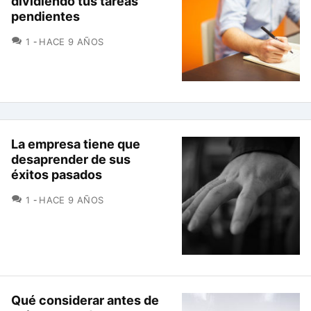
dividiendo tus tareas
pendientes
COMENTARIOS
1
HACE 9 AÑOS
La empresa tiene que
desaprender de sus
éxitos pasados
COMENTARIOS
1
HACE 9 AÑOS
Qué considerar antes de