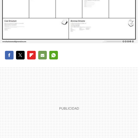
FACEBOOK
TWITTER
FLIPBOARD
E-
WHATSAPP
MAIL