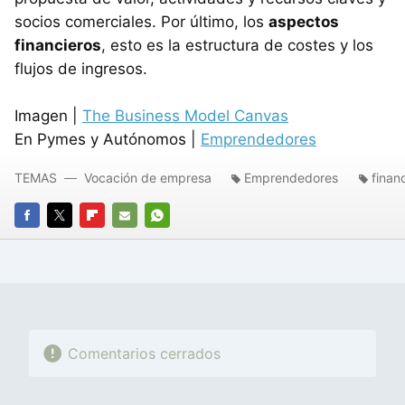
socios comerciales. Por último, los
aspectos
financieros
, esto es la estructura de costes y los
flujos de ingresos.
Imagen |
The Business Model Canvas
En Pymes y Autónomos |
Emprendedores
TEMAS
Vocación de empresa
Emprendedores
finan
FACEBOOK
TWITTER
FLIPBOARD
E-
WHATSAPP
MAIL
Comentarios cerrados