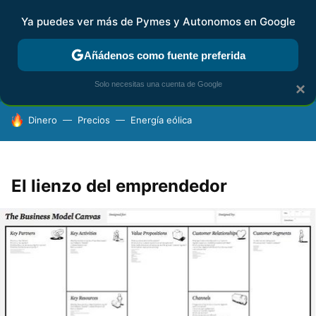
Ya puedes ver más de Pymes y Autonomos en Google
FISCALIDAD Y CONTABILIDAD
KIT DIGITAL
RENTA
AG
Añádenos como fuente preferida
Solo necesitas una cuenta de Google
×
HOY SE HABLA DE
Dinero
Precios
Energía eólica
El lienzo del emprendedor