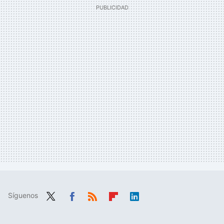
Síguenos
Twit
Fac
RSS
Flip
Link