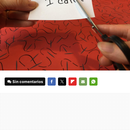
Sin comentarios
FACEBOOK
TWITTER
FLIPBOARD
E-
WHATSAPP
MAIL