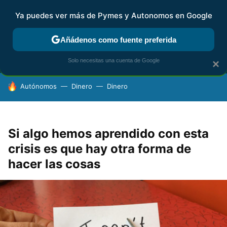
Ya puedes ver más de Pymes y Autonomos en Google
MENÚ
NUEVO
Añádenos como fuente preferida
FISCALIDAD Y CONTABILIDAD
KIT DIGITAL
RENTA
AG
Solo necesitas una cuenta de Google
×
HOY SE HABLA DE
Autónomos
Dinero
Dinero
Si algo hemos aprendido con esta
crisis es que hay otra forma de
hacer las cosas