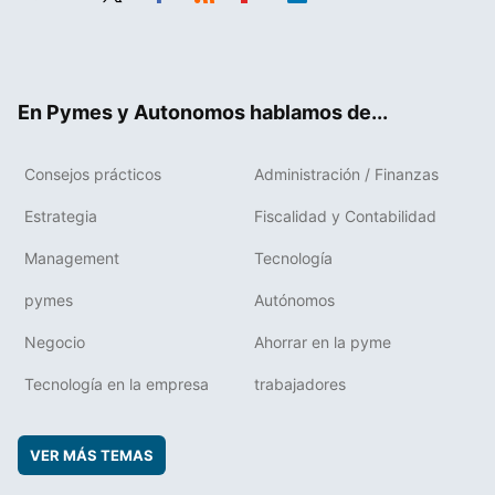
Twit
Fac
RSS
Flip
Link
ter
ebo
boa
edIn
ok
rd
En Pymes y Autonomos hablamos de...
Consejos prácticos
Administración / Finanzas
Estrategia
Fiscalidad y Contabilidad
Management
Tecnología
pymes
Autónomos
Negocio
Ahorrar en la pyme
Tecnología en la empresa
trabajadores
VER MÁS TEMAS