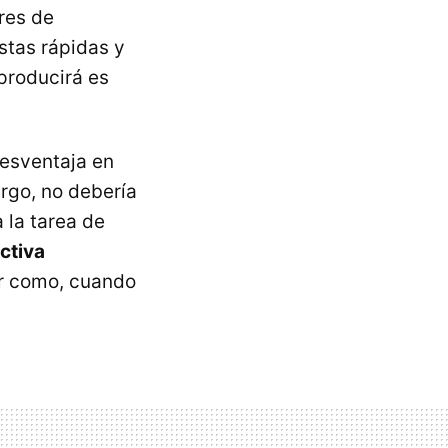
res de
stas rápidas y
 producirá es
desventaja en
rgo, no debería
a la tarea de
ctiva
er como, cuando