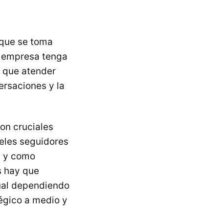
 que se toma
a empresa tenga
y que atender
ersaciones y la
on cruciales
ieles seguidores
s y como
s hay que
ual dependiendo
tégico a medio y