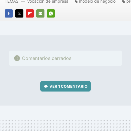
TEMAS
Vocación de empresa
modelo de negocio
pr
FACEBOOK
TWITTER
FLIPBOARD
E-
WHATSAPP
MAIL
Comentarios cerrados
VER
1 COMENTARIO