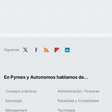
Síguenos
Twit
Fac
RSS
Flip
Link
ter
ebo
boa
edIn
ok
rd
En Pymes y Autonomos hablamos de...
Consejos prácticos
Administración / Finanzas
Estrategia
Fiscalidad y Contabilidad
Management
Tecnología