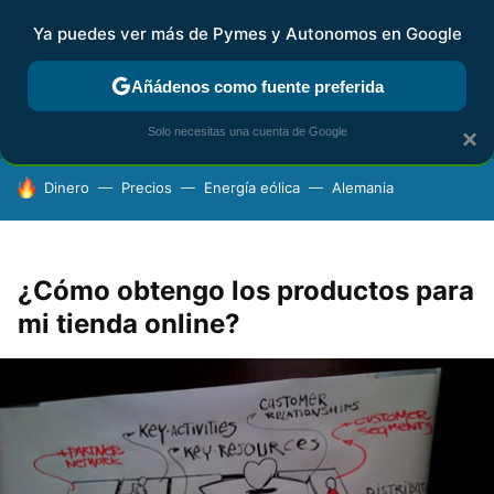
Ya puedes ver más de Pymes y Autonomos en Google
FISCALIDAD Y CONTABILIDAD
KIT DIGITAL
RENTA
AG
Añádenos como fuente preferida
Solo necesitas una cuenta de Google
×
HOY SE HABLA DE
Dinero
Precios
Energía eólica
Alemania
¿Cómo obtengo los productos para
mi tienda online?