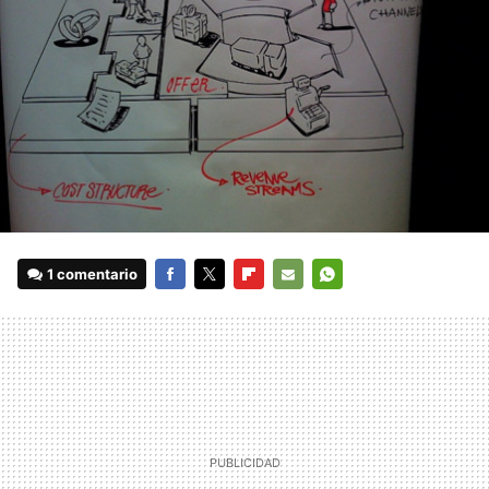
1 comentario
FACEBOOK
TWITTER
FLIPBOARD
E-
WHATSAPP
MAIL