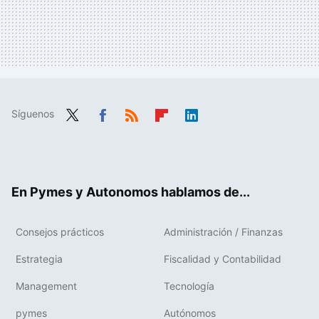
Síguenos
Twit
Fac
RSS
Flip
Link
ter
ebo
boa
edIn
ok
rd
En Pymes y Autonomos hablamos de...
Consejos prácticos
Administración / Finanzas
Estrategia
Fiscalidad y Contabilidad
Management
Tecnología
pymes
Autónomos