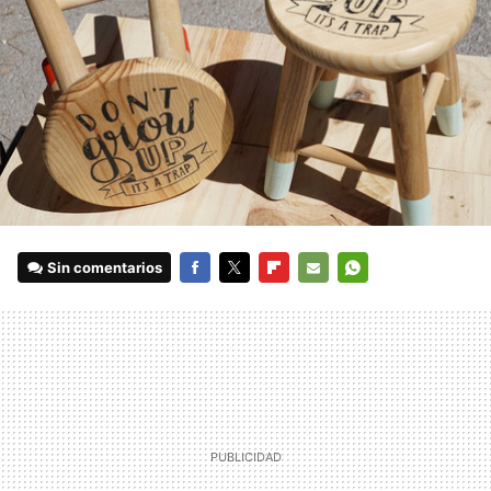
Sin comentarios
FACEBOOK
TWITTER
FLIPBOARD
E-
WHATSAPP
MAIL