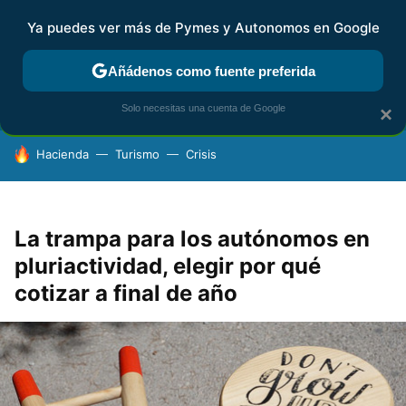
Ya puedes ver más de Pymes y Autonomos en Google
FISCALIDAD Y CONTABILIDAD
KIT DIGITAL
RENTA
AG
Añádenos como fuente preferida
Solo necesitas una cuenta de Google
×
HOY SE HABLA DE
Hacienda
Turismo
Crisis
La trampa para los autónomos en
pluriactividad, elegir por qué
cotizar a final de año