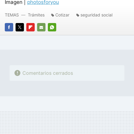
Imagen |
photosforyou
TEMAS
Trámites
Cotizar
seguridad social
FACEBOOK
TWITTER
FLIPBOARD
E-
WHATSAPP
MAIL
Comentarios cerrados