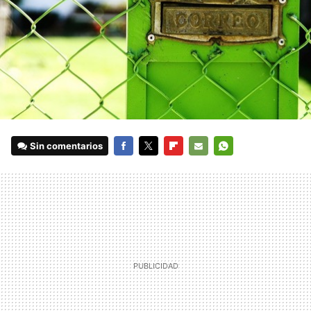
Sin comentarios
FACEBOOK
TWITTER
FLIPBOARD
E-
WHATSAPP
MAIL