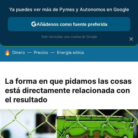
Ya puedes ver más de Pymes y Autonomos en Google
FISCALIDAD Y CONTABILIDAD
KIT DIGITAL
RENTA
AG
Añádenos como fuente preferida
Solo necesitas una cuenta de Google
×
HOY SE HABLA DE
Dinero
Precios
Energía eólica
La forma en que pidamos las cosas
está directamente relacionada con
el resultado