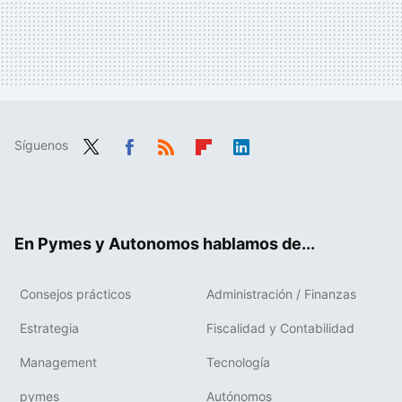
Síguenos
Twit
Fac
RSS
Flip
Link
ter
ebo
boa
edIn
ok
rd
En Pymes y Autonomos hablamos de...
Consejos prácticos
Administración / Finanzas
Estrategia
Fiscalidad y Contabilidad
Management
Tecnología
pymes
Autónomos