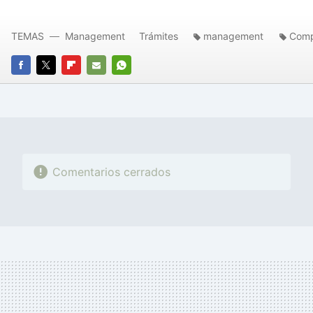
TEMAS
Management
Trámites
management
Comp
FACEBOOK
TWITTER
FLIPBOARD
E-
WHATSAPP
MAIL
Comentarios cerrados