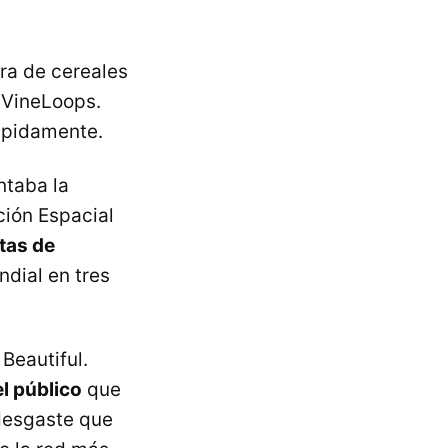
ra de cereales
@VineLoops.
rápidamente.
ntaba la
ción Espacial
tas de
ndial en tres
Beautiful.
l público
que
 desgaste que