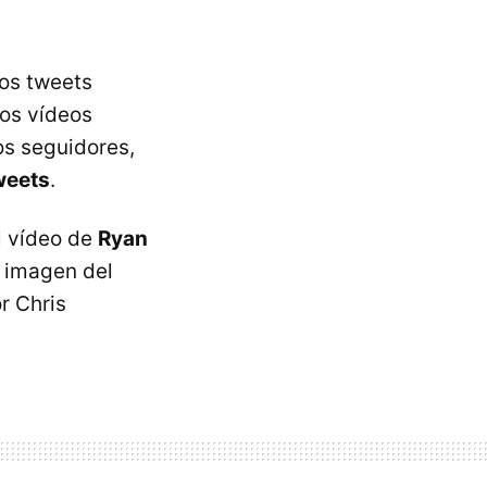
los tweets
los vídeos
os seguidores,
tweets
.
l vídeo de
Ryan
a imagen del
r Chris