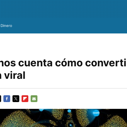
Dinero
 nos cuenta cómo converti
 viral
FACEBOOK
TWITTER
FLIPBOARD
E-
MAIL