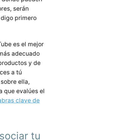
ores, serán
 digo primero
Tube es el mejor
s más adecuado
productos y de
ces a tú
sobre ella,
a que evalúes el
abras clave de
sociar tu