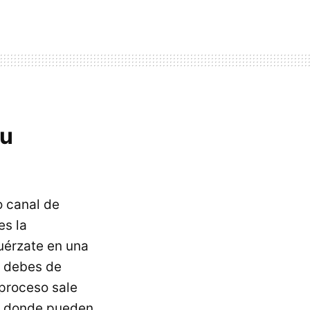
tu
o canal de
s la
fuérzate en una
, debes de
l proceso sale
es donde pueden