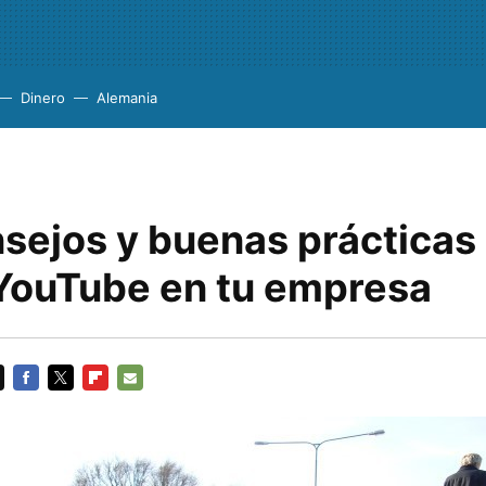
Dinero
Alemania
nsejos y buenas prácticas
r YouTube en tu empresa
FACEBOOK
TWITTER
FLIPBOARD
E-
MAIL