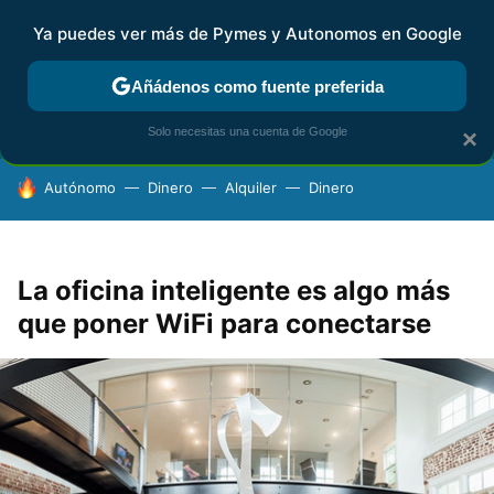
Ya puedes ver más de Pymes y Autonomos en Google
FISCALIDAD Y CONTABILIDAD
KIT DIGITAL
RENTA
AG
Añádenos como fuente preferida
Solo necesitas una cuenta de Google
×
HOY SE HABLA DE
Autónomo
Dinero
Alquiler
Dinero
La oficina inteligente es algo más
que poner WiFi para conectarse