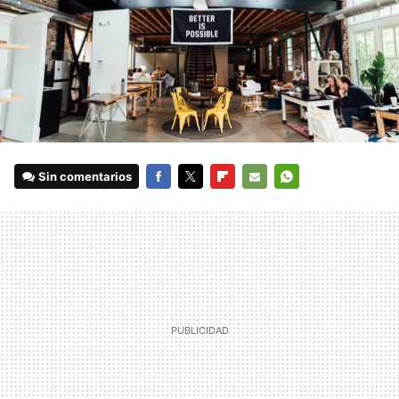
Sin comentarios
FACEBOOK
TWITTER
FLIPBOARD
E-
WHATSAPP
MAIL