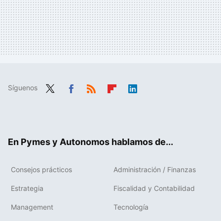
Síguenos
Twit
Fac
RSS
Flip
Link
ter
ebo
boa
edIn
ok
rd
En Pymes y Autonomos hablamos de...
Consejos prácticos
Administración / Finanzas
Estrategia
Fiscalidad y Contabilidad
Management
Tecnología