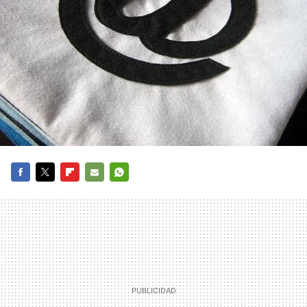
FACEBOOK
TWITTER
FLIPBOARD
E-
WHATSAPP
MAIL