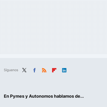
Síguenos
Twit
Fac
RSS
Flip
Link
ter
ebo
boa
edIn
ok
rd
En Pymes y Autonomos hablamos de...