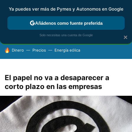
Ya puedes ver más de Pymes y Autonomos en Google
FISCALIDAD Y CONTABILIDAD
KIT DIGITAL
RENTA
AG
Añádenos como fuente preferida
Solo necesitas una cuenta de Google
×
HOY SE HABLA DE
Dinero
Precios
Energía eólica
El papel no va a desaparecer a
corto plazo en las empresas