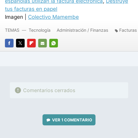
españolas utilizan la factura electrónica
,
Destruye
tus facturas en papel
Imagen |
Colectivo Mamembe
TEMAS
Tecnología
Administración / Finanzas
Facturas
FACEBOOK
TWITTER
FLIPBOARD
E-
WHATSAPP
MAIL
Comentarios cerrados
VER
1 COMENTARIO