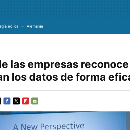
rgía eólica
Alemania
de las empresas reconoce
n los datos de forma efic
FACEBOOK
TWITTER
FLIPBOARD
E-
MAIL