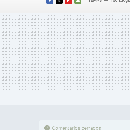
TEMAS
Tecnologí
FACEBOOK
TWITTER
FLIPBOARD
E-
MAIL
Comentarios cerrados