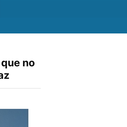
 que no
az