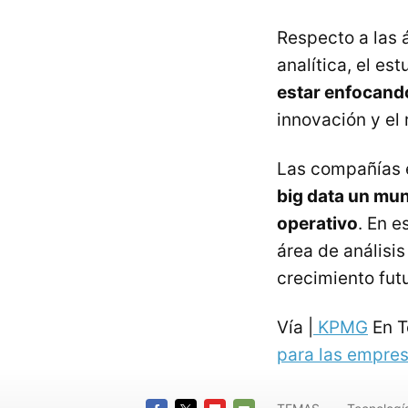
Respecto a las 
analítica, el es
estar enfocando
innovación y el
Las compañías 
big data un mu
operativo
. En e
área de análisi
crecimiento futu
Vía |
KPMG
En T
para las empre