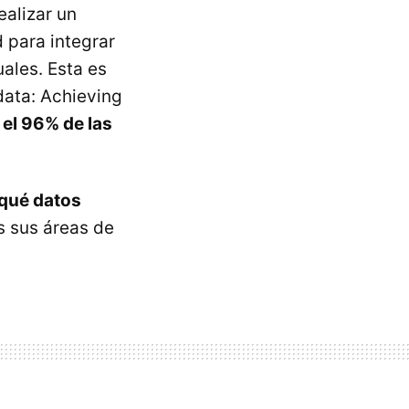
ealizar un
d para integrar
ales. Esta es
data: Achieving
 el 96% de las
qué datos
 sus áreas de