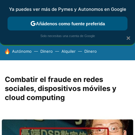
Ya puedes ver más de Pymes y Autonomos en Google
FISCALIDAD Y CONTABILIDAD
KIT DIGITAL
RENTA
AG
Añádenos como fuente preferida
Solo necesitas una cuenta de Google
×
HOY SE HABLA DE
Autónomo
Dinero
Alquiler
Dinero
Combatir el fraude en redes
sociales, dispositivos móviles y
cloud computing