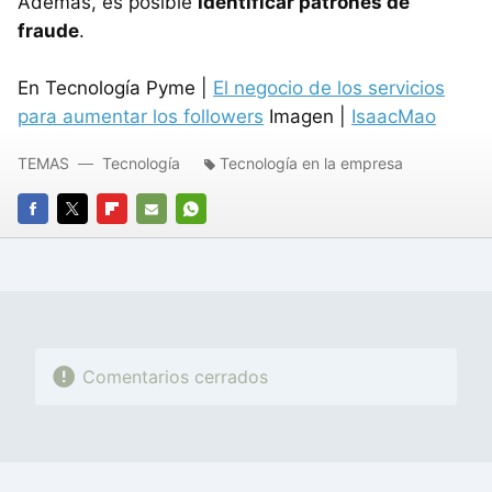
Además, es posible
identificar patrones de
fraude
.
En Tecnología Pyme |
El negocio de los servicios
para aumentar los followers
Imagen |
IsaacMao
TEMAS
Tecnología
Tecnología en la empresa
FACEBOOK
TWITTER
FLIPBOARD
E-
WHATSAPP
MAIL
Comentarios cerrados