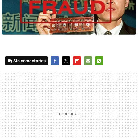
Sin comentarios
FACEBOOK
TWITTER
FLIPBOARD
E-
WHATSAPP
MAIL