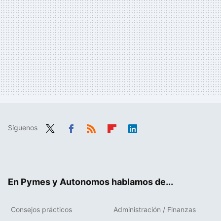
Síguenos
Twit
Fac
RSS
Flip
Link
ter
ebo
boa
edIn
ok
rd
En Pymes y Autonomos hablamos de...
Consejos prácticos
Administración / Finanzas