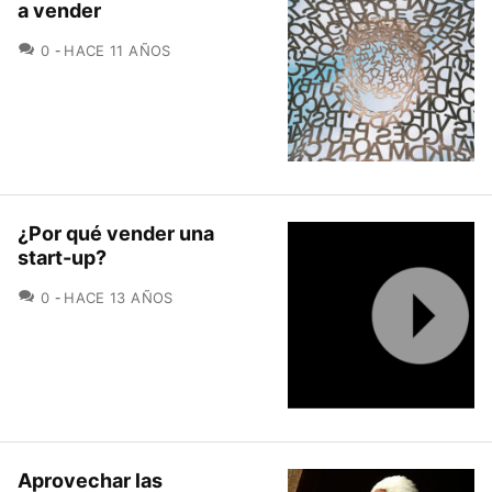
a vender
COMENTARIOS
0
HACE 11 AÑOS
¿Por qué vender una
start-up?
COMENTARIOS
0
HACE 13 AÑOS
Aprovechar las