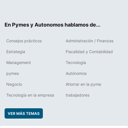
Twit
Fac
RSS
Flip
Link
ter
ebo
boa
edIn
ok
rd
En Pymes y Autonomos hablamos de...
Consejos prácticos
Administración / Finanzas
Estrategia
Fiscalidad y Contabilidad
Management
Tecnología
pymes
Autónomos
Negocio
Ahorrar en la pyme
Tecnología en la empresa
trabajadores
VER MÁS TEMAS