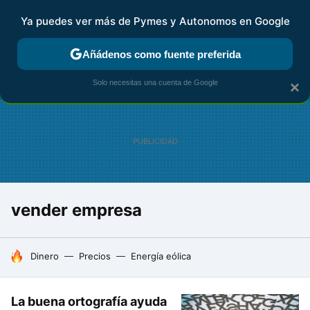
Ya puedes ver más de Pymes y Autonomos en Google
FISCALIDAD Y CONTABILIDAD
KIT DIGITAL
RENTA
AG
Añádenos como fuente preferida
Solo necesitas una cuenta de Google
×
vender empresa
HOY SE HABLA DE
Dinero
Precios
Energía eólica
La buena ortografía ayuda