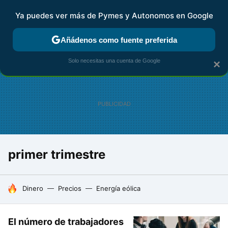
Ya puedes ver más de Pymes y Autonomos en Google
FISCALIDAD Y CONTABILIDAD
KIT DIGITAL
RENTA
AG
Añádenos como fuente preferida
Solo necesitas una cuenta de Google
×
primer trimestre
HOY SE HABLA DE
Dinero
Precios
Energía eólica
El número de trabajadores