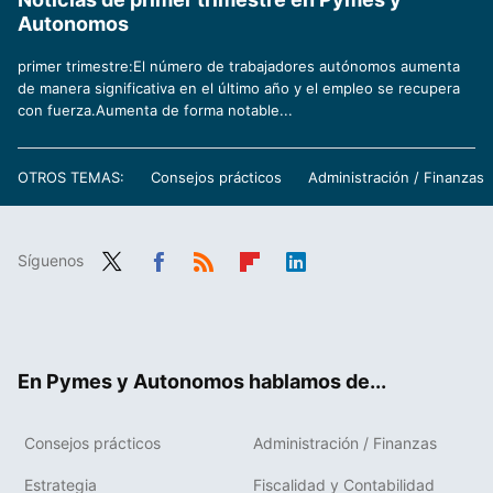
Autonomos
primer trimestre:El número de trabajadores autónomos aumenta
de manera significativa en el último año y el empleo se recupera
con fuerza.Aumenta de forma notable...
OTROS TEMAS:
Consejos prácticos
Administración / Finanzas
Síguenos
Twit
Fac
RSS
Flip
Link
ter
ebo
boa
edIn
ok
rd
En Pymes y Autonomos hablamos de...
Consejos prácticos
Administración / Finanzas
Estrategia
Fiscalidad y Contabilidad