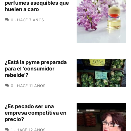
perfumes asequibles que
huelen a caro
COMENTARIOS
0
HACE 7 AÑOS
¿Está la pyme preparada
para el 'consumidor
rebelde'?
COMENTARIOS
0
HACE 11 AÑOS
¿Es pecado ser una
empresa competitiva en
precio?
COMENTARIOS
1
HACE 12 AÑOS