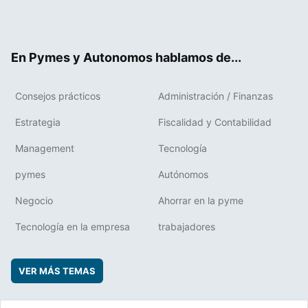
Twit
Fac
RSS
Flip
Link
ter
ebo
boa
edIn
ok
rd
En Pymes y Autonomos hablamos de...
Consejos prácticos
Administración / Finanzas
Estrategia
Fiscalidad y Contabilidad
Management
Tecnología
pymes
Autónomos
Negocio
Ahorrar en la pyme
Tecnología en la empresa
trabajadores
VER MÁS TEMAS