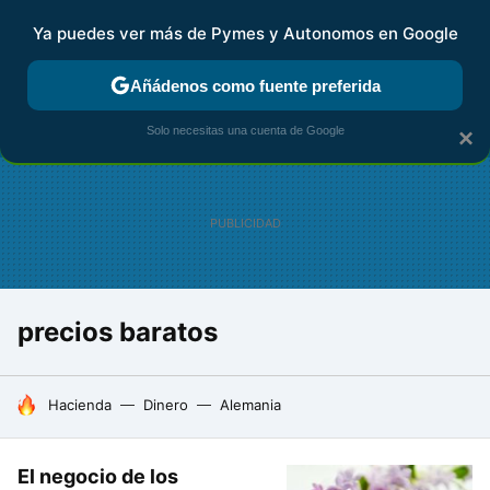
Ya puedes ver más de Pymes y Autonomos en Google
FISCALIDAD Y CONTABILIDAD
KIT DIGITAL
RENTA
AG
Añádenos como fuente preferida
Solo necesitas una cuenta de Google
×
precios baratos
HOY SE HABLA DE
Hacienda
Dinero
Alemania
El negocio de los