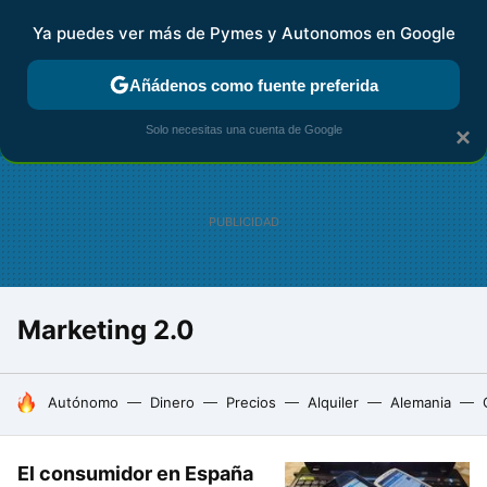
Ya puedes ver más de Pymes y Autonomos en Google
FISCALIDAD Y CONTABILIDAD
KIT DIGITAL
RENTA
AG
Añádenos como fuente preferida
Solo necesitas una cuenta de Google
×
Marketing 2.0
HOY SE HABLA DE
Autónomo
Dinero
Precios
Alquiler
Alemania
El consumidor en España