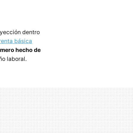
oyección dentro
renta básica
l mero hecho de
o laboral.