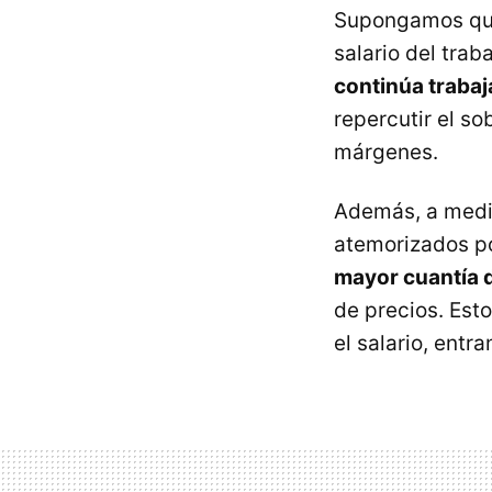
Supongamos que 
salario del tra
continúa traba
repercutir el so
márgenes.
Además, a medid
atemorizados po
mayor cuantía d
de precios. Est
el salario, entra