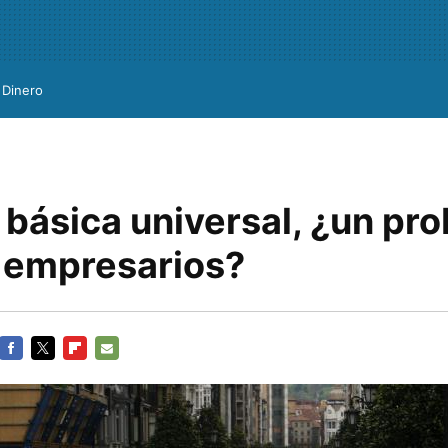
Dinero
 básica universal, ¿un pr
s empresarios?
FACEBOOK
TWITTER
FLIPBOARD
E-
MAIL