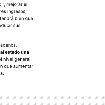
r, mejorar el
res ingresos,
o tendrá bien que
educir sus
dadanos,
 al estado una
 nivel general
sen que aumentar
da.