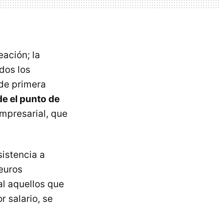
eación; la
dos los
 de primera
e el punto de
mpresarial, que
istencia a
euros
l aquellos que
r salario, se