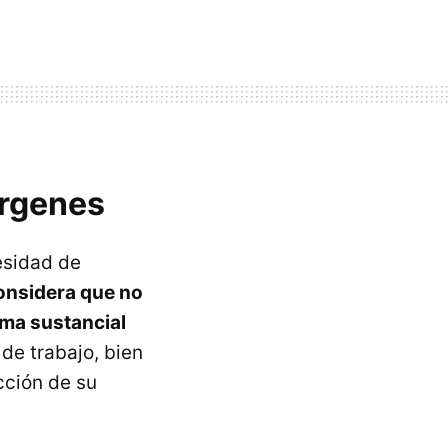
árgenes
esidad de
considera que no
rma sustancial
de trabajo, bien
cción de su