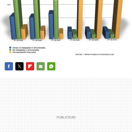
FACEBOOK
TWITTER
FLIPBOARD
E-
WHATSAPP
MAIL