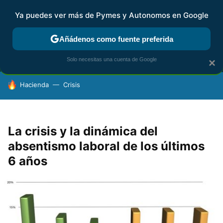
Ya puedes ver más de Pymes y Autonomos en Google
MENÚ
NUEVO
Añádenos como fuente preferida
FISCALIDAD Y CONTABILIDAD
KIT DIGITAL
RENTA
AG
Solo necesitas una cuenta de Google
×
HOY SE HABLA DE
Hacienda
Crisis
La crisis y la dinámica del
absentismo laboral de los últimos
6 años