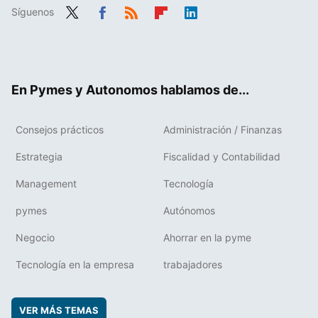
Síguenos
Twit
Fac
RSS
Flip
Link
ter
ebo
boa
edIn
ok
rd
En Pymes y Autonomos hablamos de...
Consejos prácticos
Administración / Finanzas
Estrategia
Fiscalidad y Contabilidad
Management
Tecnología
pymes
Autónomos
Negocio
Ahorrar en la pyme
Tecnología en la empresa
trabajadores
VER MÁS TEMAS