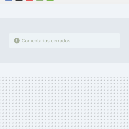
FACEBOOK
TWITTER
FLIPBOARD
E-
WHATSAPP
MAIL
Comentarios cerrados