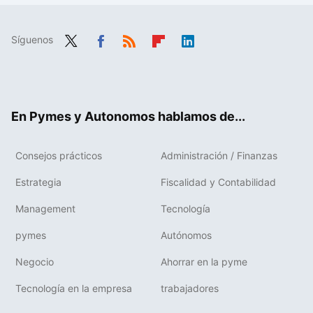
Síguenos
Twit
Fac
RSS
Flip
Link
ter
ebo
boa
edIn
ok
rd
En Pymes y Autonomos hablamos de...
Consejos prácticos
Administración / Finanzas
Estrategia
Fiscalidad y Contabilidad
Management
Tecnología
pymes
Autónomos
Negocio
Ahorrar en la pyme
Tecnología en la empresa
trabajadores