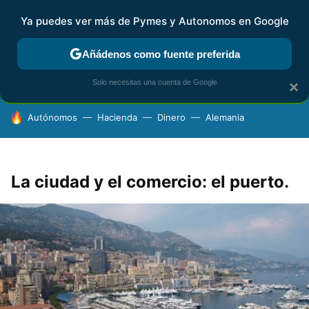
Ya puedes ver más de Pymes y Autonomos en Google
FISCALIDAD Y CONTABILIDAD
KIT DIGITAL
RENTA
AG
Añádenos como fuente preferida
Solo necesitas una cuenta de Google
×
HOY SE HABLA DE
Autónomos
Hacienda
Dinero
Alemania
La ciudad y el comercio: el puerto.