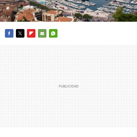
FACEBOOK
TWITTER
FLIPBOARD
E-
WHATSAPP
MAIL