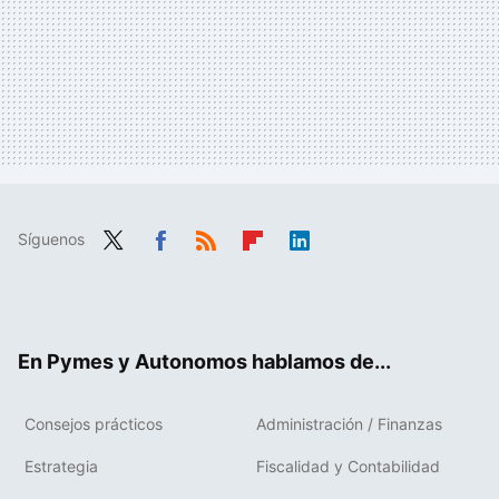
Síguenos
Twit
Fac
RSS
Flip
Link
ter
ebo
boa
edIn
ok
rd
En Pymes y Autonomos hablamos de...
Consejos prácticos
Administración / Finanzas
Estrategia
Fiscalidad y Contabilidad