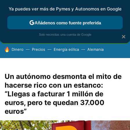
Ya puedes ver más de Pymes y Autonomos en Google
FISCALIDAD Y CONTABILIDAD
KIT DIGITAL
RENTA
AG
Añádenos como fuente preferida
Solo necesitas una cuenta de Google
×
HOY SE HABLA DE
Dinero
Precios
Energía eólica
Alemania
Un autónomo desmonta el mito de
hacerse rico con un estanco:
“Llegas a facturar 1 millón de
euros, pero te quedan 37.000
euros”