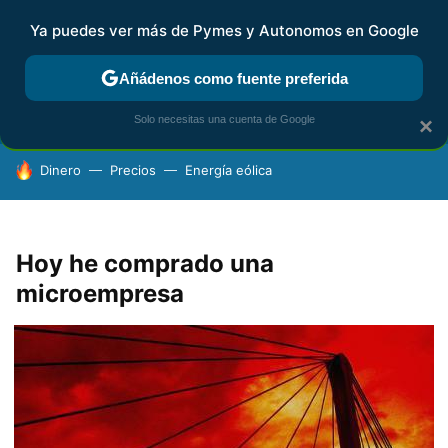
Ya puedes ver más de Pymes y Autonomos en Google
FISCALIDAD Y CONTABILIDAD
KIT DIGITAL
RENTA
AG
Añádenos como fuente preferida
Solo necesitas una cuenta de Google
×
HOY SE HABLA DE
Dinero
Precios
Energía eólica
Hoy he comprado una
microempresa