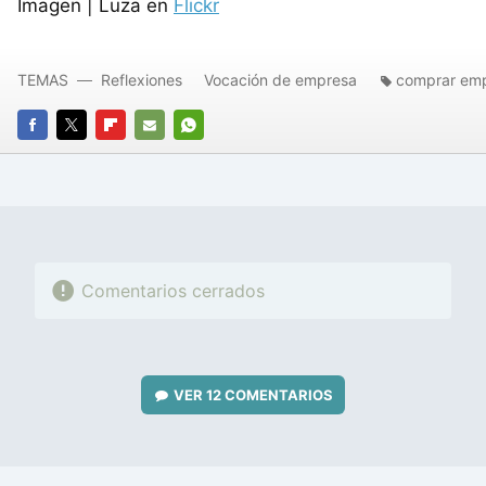
Imagen | Luza en
Flickr
TEMAS
Reflexiones
Vocación de empresa
comprar em
FACEBOOK
TWITTER
FLIPBOARD
E-
WHATSAPP
MAIL
Comentarios cerrados
VER
12 COMENTARIOS