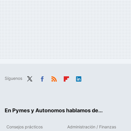
Síguenos
Twit
Fac
RSS
Flip
Link
ter
ebo
boa
edIn
ok
rd
En Pymes y Autonomos hablamos de...
Consejos prácticos
Administración / Finanzas