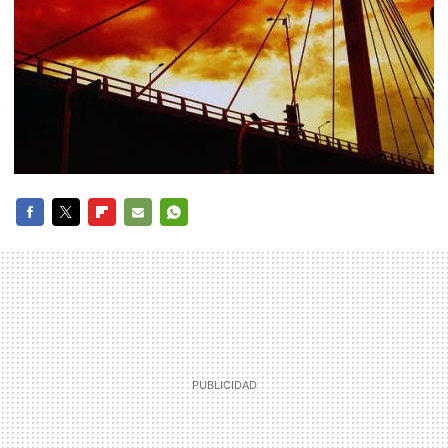
FACEBOOK
TWITTER
FLIPBOARD
E-
WHATSAPP
MAIL