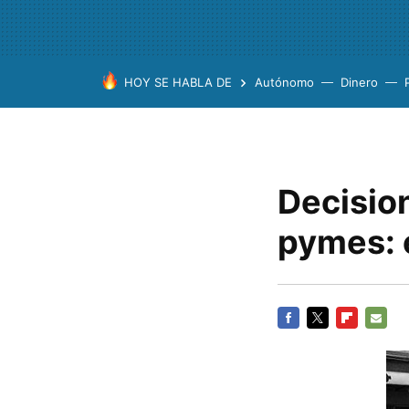
HOY SE HABLA DE
Autónomo
Dinero
Decision
pymes: 
FACEBOOK
TWITTER
FLIPBOARD
E-
MAIL