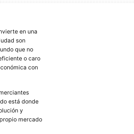
nvierte en una
ciudad son
 mundo que no
eficiente o caro
 económica con
omerciantes
ado está donde
olución y
l propio mercado