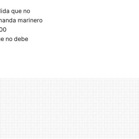
dida que no
 manda marinero
400
ue no debe