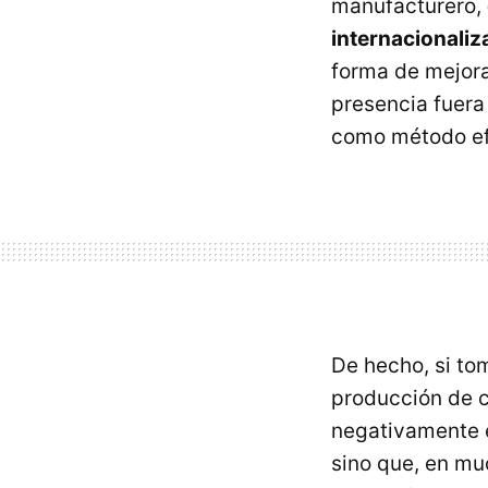
manufacturero,
internacionaliz
forma de mejora
presencia fuera
como método ef
De hecho, si to
producción de ci
negativamente e
sino que, en m