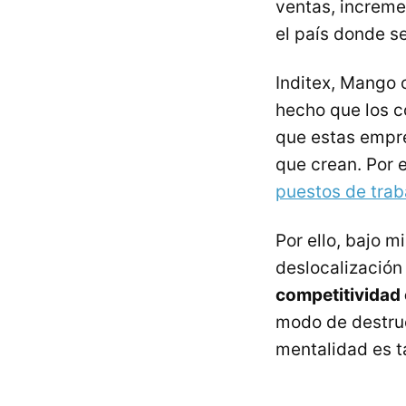
ventas, increme
el país donde s
Inditex, Mango o
hecho que los c
que estas empre
que crean. Por 
puestos de trab
Por ello, bajo m
deslocalizació
competitividad
modo de destruc
mentalidad es t