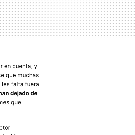
r en cuenta, y
ace que muchas
es falta fuera
 han dejado de
mes que
ctor