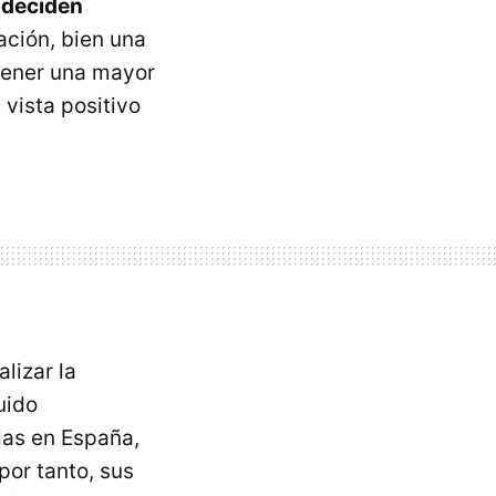
 deciden
ación, bien una
tener una mayor
vista positivo
lizar la
uido
das en España,
por tanto, sus