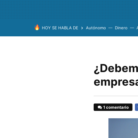
HOY SE HABLA DE
Autónomo
Dinero
¿Debemo
empresa
1 comentario
F