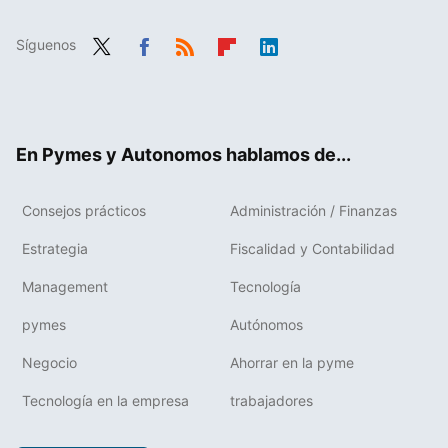
Síguenos
Twit
Fac
RSS
Flip
Link
ter
ebo
boa
edIn
ok
rd
En Pymes y Autonomos hablamos de...
Consejos prácticos
Administración / Finanzas
Estrategia
Fiscalidad y Contabilidad
Management
Tecnología
pymes
Autónomos
Negocio
Ahorrar en la pyme
Tecnología en la empresa
trabajadores