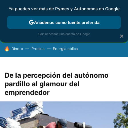
Ya puedes ver más de Pymes y Autonomos en Google
FISCALIDAD Y CONTABILIDAD
KIT DIGITAL
RENTA
AG
Añádenos como fuente preferida
Solo necesitas una cuenta de Google
×
HOY SE HABLA DE
Dinero
Precios
Energía eólica
De la percepción del autónomo
pardillo al glamour del
emprendedor