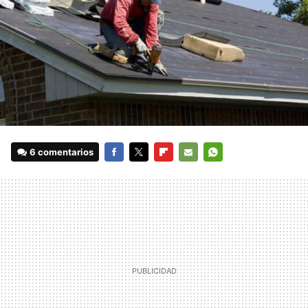
6 comentarios
FACEBOOK
TWITTER
FLIPBOARD
E-
WHATSAPP
MAIL