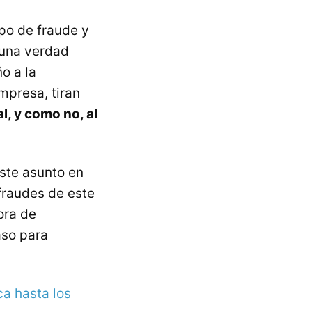
ipo de fraude y
 una verdad
o a la
mpresa, tiran
l, y como no, al
este asunto en
fraudes de este
ora de
aso para
ca hasta los