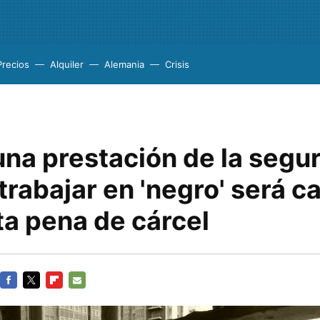
Precios
Alquiler
Alemania
Crisis
una prestación de la segu
 trabajar en 'negro' será c
ta pena de cárcel
FACEBOOK
TWITTER
FLIPBOARD
E-
MAIL