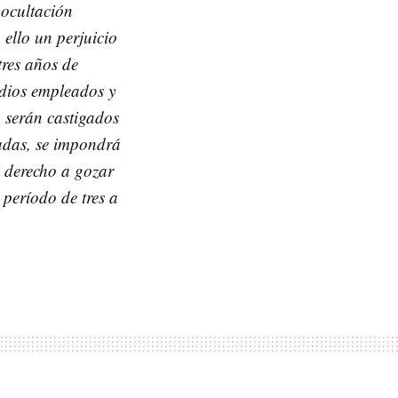
 ocultación
 ello un perjuicio
tres años de
edios empleados y
, serán castigados
adas, se impondrá
l derecho a gozar
 período de tres a