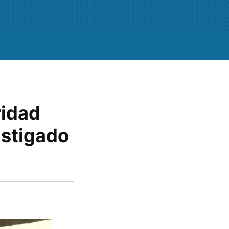
ridad
astigado