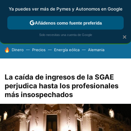
Ya puedes ver más de Pymes y Autonomos en Google
FISCALIDAD Y CONTABILIDAD
KIT DIGITAL
RENTA
AG
Añádenos como fuente preferida
Solo necesitas una cuenta de Google
×
HOY SE HABLA DE
Dinero
Precios
Energía eólica
Alemania
La caída de ingresos de la SGAE
perjudica hasta los profesionales
más insospechados