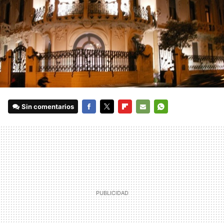
Sin comentarios
FACEBOOK
TWITTER
FLIPBOARD
E-
WHATSAPP
MAIL