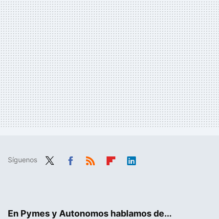
Síguenos
Twit
Fac
RSS
Flip
Link
ter
ebo
boa
edIn
ok
rd
En Pymes y Autonomos hablamos de...