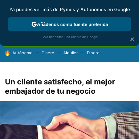
Ya puedes ver más de Pymes y Autonomos en Google
FISCALIDAD Y CONTABILIDAD
KIT DIGITAL
RENTA
AG
Añádenos como fuente preferida
Solo necesitas una cuenta de Google
×
HOY SE HABLA DE
Autónomo
Dinero
Alquiler
Dinero
Un cliente satisfecho, el mejor
embajador de tu negocio