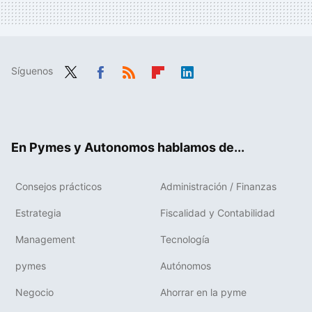
Síguenos
Twit
Fac
RSS
Flip
Link
ter
ebo
boa
edIn
ok
rd
En Pymes y Autonomos hablamos de...
Consejos prácticos
Administración / Finanzas
Estrategia
Fiscalidad y Contabilidad
Management
Tecnología
pymes
Autónomos
Negocio
Ahorrar en la pyme