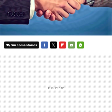
Sin comentarios
FACEBOOK
TWITTER
FLIPBOARD
E-
WHATSAPP
MAIL