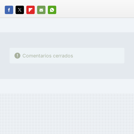
FACEBOOK
TWITTER
FLIPBOARD
E-
WHATSAPP
MAIL
Comentarios cerrados