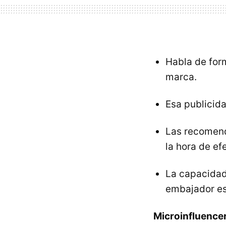
Habla de form
marca.
Esa publicid
Las recomend
la hora de e
La capacidad
embajador es
Microinfluence