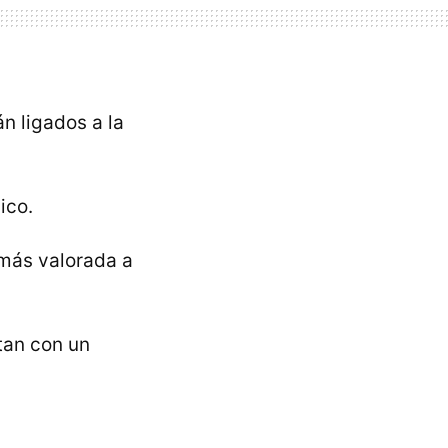
n ligados a la
ico.
 más valorada a
tan con un