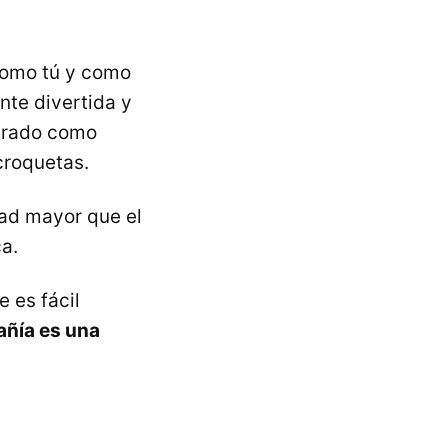
 como tú y como
nte divertida y
brado como
croquetas.
dad mayor que el
a.
 es fácil
añía es una