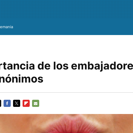
lemania
rtancia de los embajador
anónimos
FACEBOOK
TWITTER
FLIPBOARD
E-
MAIL