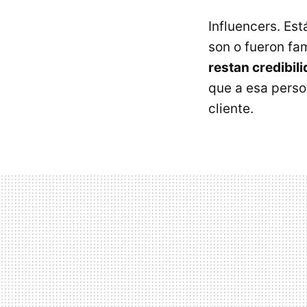
Influencers. Es
son o fueron f
restan credibil
que a esa perso
cliente.