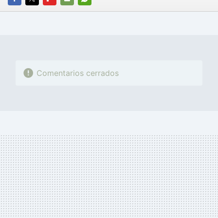
FACEBOOK
TWITTER
FLIPBOARD
E-
WHATSAPP
MAIL
Comentarios cerrados