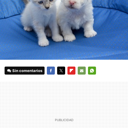
Sin comentarios
FACEBOOK
TWITTER
FLIPBOARD
E-
WHATSAPP
MAIL