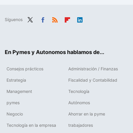
Síguenos
Twit
Fac
RSS
Flip
Link
ter
ebo
boa
edIn
ok
rd
En Pymes y Autonomos hablamos de...
Consejos prácticos
Administración / Finanzas
Estrategia
Fiscalidad y Contabilidad
Management
Tecnología
pymes
Autónomos
Negocio
Ahorrar en la pyme
Tecnología en la empresa
trabajadores