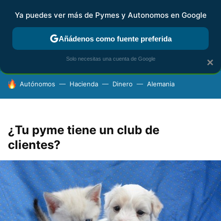
Ya puedes ver más de Pymes y Autonomos en Google
FISCALIDAD Y CONTABILIDAD
KIT DIGITAL
RENTA
AG
Añádenos como fuente preferida
Solo necesitas una cuenta de Google
×
HOY SE HABLA DE
Autónomos
Hacienda
Dinero
Alemania
¿Tu pyme tiene un club de
clientes?