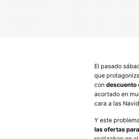
El pasado sábad
que protagoniza 
con
descuento 
acortado en mu
cara a las Navi
Y este problema
las ofertas par
realizaban en e