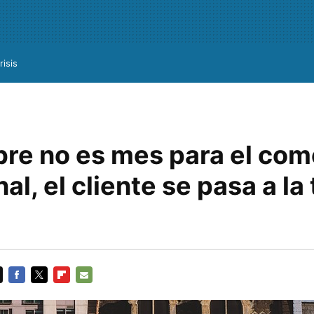
risis
re no es mes para el com
nal, el cliente se pasa a la
FACEBOOK
TWITTER
FLIPBOARD
E-
MAIL