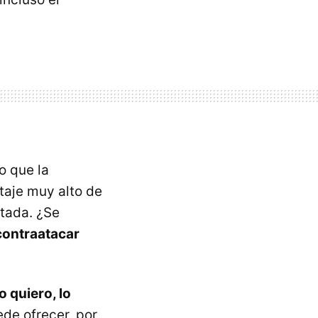
o que la
aje muy alto de
ctada. ¿Se
contraatacar
o quiero, lo
ede ofrecer, por