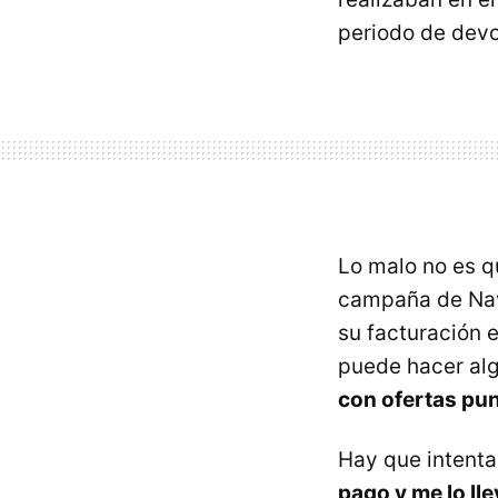
periodo de devo
Lo malo no es q
campaña de Nav
su facturación 
puede hacer alg
con ofertas pu
Hay que intentar
pago y me lo ll