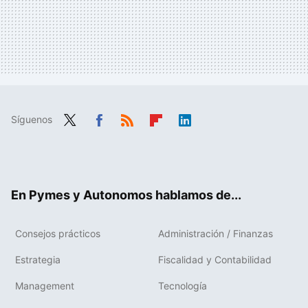
Síguenos
Twit
Fac
RSS
Flip
Link
ter
ebo
boa
edIn
ok
rd
En Pymes y Autonomos hablamos de...
Consejos prácticos
Administración / Finanzas
Estrategia
Fiscalidad y Contabilidad
Management
Tecnología