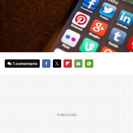
1 comentario
FACEBOOK
TWITTER
FLIPBOARD
E-
WHATSAPP
MAIL