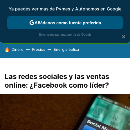
Ya puedes ver más de Pymes y Autonomos en Google
MENÚ
NUEVO
Añádenos como fuente preferida
FISCALIDAD Y CONTABILIDAD
KIT DIGITAL
RENTA
AG
Solo necesitas una cuenta de Google
×
HOY SE HABLA DE
Dinero
Precios
Energía eólica
Las redes sociales y las ventas
online: ¿Facebook como líder?