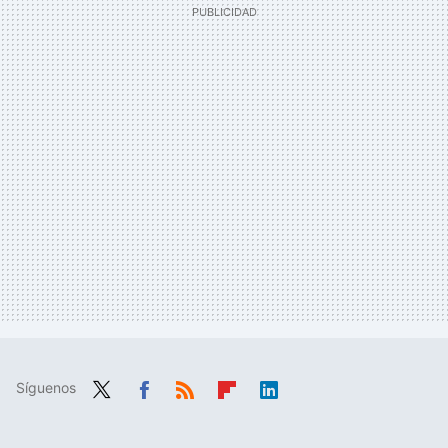
Síguenos
Twit
Fac
RSS
Flip
Link