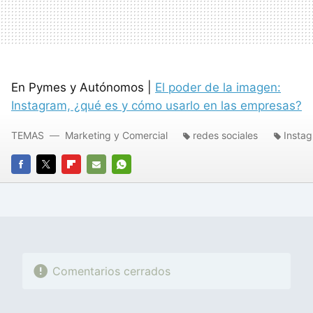
En Pymes y Autónomos |
El poder de la imagen:
Instagram, ¿qué es y cómo usarlo en las empresas?
TEMAS
Marketing y Comercial
redes sociales
Insta
FACEBOOK
TWITTER
FLIPBOARD
E-
WHATSAPP
MAIL
Comentarios cerrados