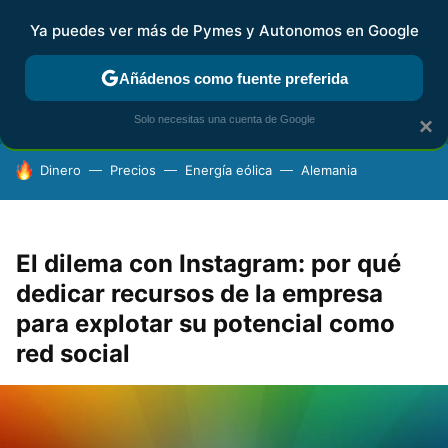
Ya puedes ver más de Pymes y Autonomos en Google
FISCALIDAD Y CONTABILIDAD
KIT DIGITAL
RENTA
AG
Añádenos como fuente preferida
Solo necesitas una cuenta de Google
×
HOY SE HABLA DE
Dinero
Precios
Energía eólica
Alemania
El dilema con Instagram: por qué
dedicar recursos de la empresa
para explotar su potencial como
red social