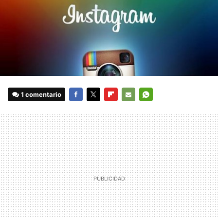
1 comentario
FACEBOOK
TWITTER
FLIPBOARD
E-
WHATSAPP
MAIL