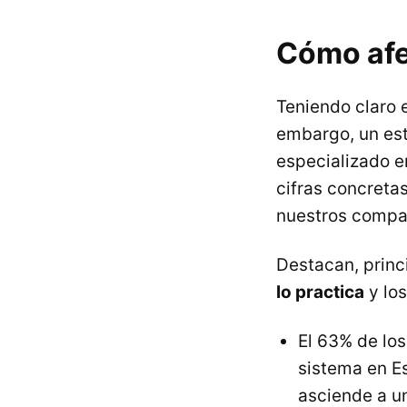
Cómo afec
Teniendo claro 
embargo, un est
especializado e
cifras concreta
nuestros compañ
Destacan, prin
lo practica
y los
El 63% de los
sistema en E
asciende a u