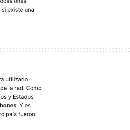
 ocasiones
 si existe una
 utilizarlo
 de la red. Como
eos y Estados
phones
. Y es
o país fueron