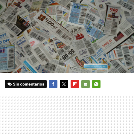
Sin comentarios
FACEBOOK
TWITTER
FLIPBOARD
E-
WHATSAPP
MAIL