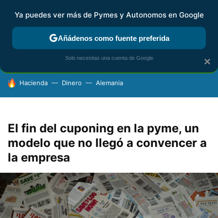
Ya puedes ver más de Pymes y Autonomos en Google
FISCALIDAD Y CONTABILIDAD
KIT DIGITAL
RENTA
AG
Añádenos como fuente preferida
Solo necesitas una cuenta de Google
×
HOY SE HABLA DE
Hacienda
Dinero
Alemania
El fin del cuponing en la pyme, un
modelo que no llegó a convencer a
la empresa