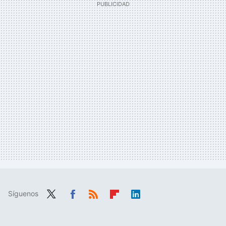
Síguenos
Twit
Fac
RSS
Flip
Link
ter
ebo
boa
edIn