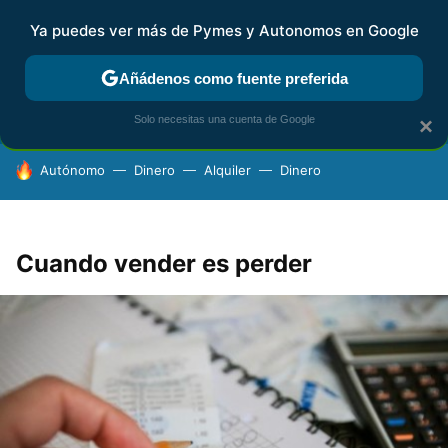
Ya puedes ver más de Pymes y Autonomos en Google
FISCALIDAD Y CONTABILIDAD
KIT DIGITAL
RENTA
AG
Añádenos como fuente preferida
Solo necesitas una cuenta de Google
×
HOY SE HABLA DE
Autónomo
Dinero
Alquiler
Dinero
Cuando vender es perder