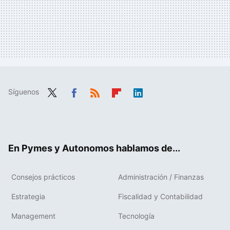
Síguenos
Twit
Fac
RSS
Flip
Link
ter
ebo
boa
edIn
ok
rd
En Pymes y Autonomos hablamos de...
Consejos prácticos
Administración / Finanzas
Estrategia
Fiscalidad y Contabilidad
Management
Tecnología