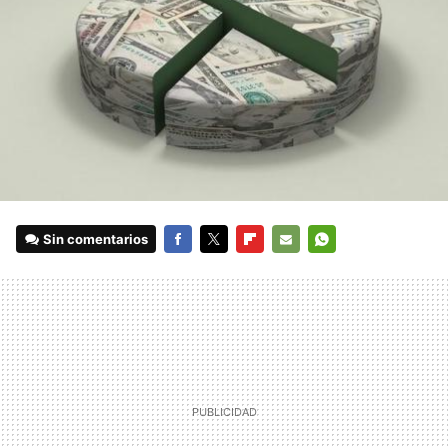
Sin comentarios
FACEBOOK
TWITTER
FLIPBOARD
E-
WHATSAPP
MAIL