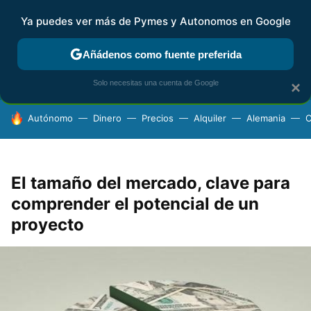
Ya puedes ver más de Pymes y Autonomos en Google
FISCALIDAD Y CONTABILIDAD
KIT DIGITAL
RENTA
AG
Añádenos como fuente preferida
Solo necesitas una cuenta de Google
×
HOY SE HABLA DE
Autónomo
Dinero
Precios
Alquiler
Alemania
C
El tamaño del mercado, clave para
comprender el potencial de un
proyecto