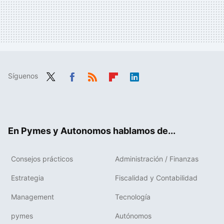
Síguenos
Twit
Fac
RSS
Flip
Link
ter
ebo
boa
edIn
ok
rd
En Pymes y Autonomos hablamos de...
Consejos prácticos
Administración / Finanzas
Estrategia
Fiscalidad y Contabilidad
Management
Tecnología
pymes
Autónomos